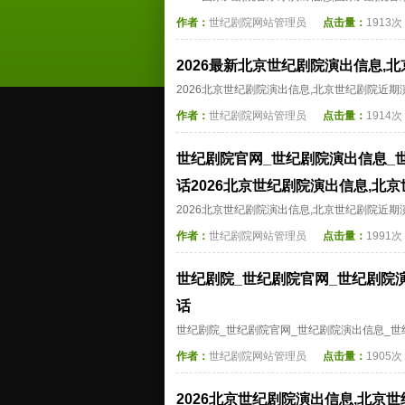
作者：
世纪剧院网站管理员
点击量：
1913次
2026最新北京世纪剧院演出信息,
2026北京世纪剧院演出信息,北京世纪剧院近期
作者：
世纪剧院网站管理员
点击量：
1914次
世纪剧院官网_世纪剧院演出信息_
话2026北京世纪剧院演出信息,北
2026北京世纪剧院演出信息,北京世纪剧院近期
作者：
世纪剧院网站管理员
点击量：
1991次
世纪剧院_世纪剧院官网_世纪剧院
话
世纪剧院_世纪剧院官网_世纪剧院演出信息_世
作者：
世纪剧院网站管理员
点击量：
1905次
2026北京世纪剧院演出信息,北京