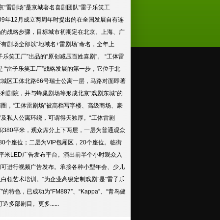
“雷剧场”是京城著名喜剧团队“雷子乐笑工
009年12月成立两周年时提出的在全国发展自有连
场的战略步骤，目标城市初期定在北京、上海、广
有剧场全部以“地域名+雷剧场”命名，全年上
子乐笑工厂”出品的“原创减压百姓喜剧”。 “工体雷
是 “雷子乐笑工厂”战略发展的第一步，它位于北
东城区工体北路66号瑞士公寓一层，马路对面即著
保利剧院，并与蜂巢剧场等形成北京“戏剧东城”的
商圈，“工体雷剧场”被高档写字楼、高级商场、豪
厅及私人公寓环绕，可谓得天独厚。“工体雷剧
积380平米，观众席分上下两层，一层为普通观众
80个座位；二层为VIP包厢区，20个座位。临街
平米LED广告发布平台。演出前半个小时观众入
间可进行视频广告发布。承接各种小型年会、少儿
白领艺术培训。“为企业高级定制戏剧”是“雷子乐
”的特色，已成功为“FM887”、“Kappa”、“青鸟健
打造多部剧目。
更多......