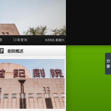
票
订单查询
8月8日 星期六