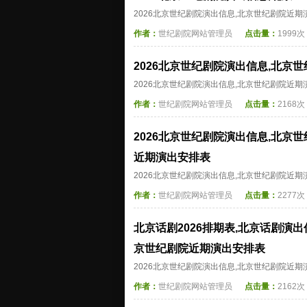
2026北京世纪剧院演出信息,北京世纪剧院近期
作者：
世纪剧院网站管理员
点击量：
1999次
2026北京世纪剧院演出信息,北京
2026北京世纪剧院演出信息,北京世纪剧院近期
作者：
世纪剧院网站管理员
点击量：
2168次
2026北京世纪剧院演出信息,北京
近期演出安排表
2026北京世纪剧院演出信息,北京世纪剧院近期
作者：
世纪剧院网站管理员
点击量：
2277次
北京话剧2026排期表,北京话剧演出
京世纪剧院近期演出安排表
2026北京世纪剧院演出信息,北京世纪剧院近期
作者：
世纪剧院网站管理员
点击量：
2162次