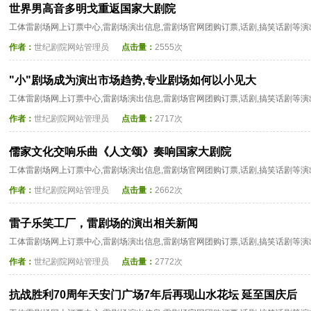
世界男高音多明戈重返国家大剧院
工体雷剧场网上订票中心,雷剧场演出信息,雷剧场官网团购订票,话剧,搞笑话剧等演出,雷
作者：
世纪剧院网站管理员
点击量：
2555次
"小"剧场成为演出市场趋势,专业剧场如何以小见大
工体雷剧场网上订票中心,雷剧场演出信息,雷剧场官网团购订票,话剧,搞笑话剧等演出,雷
作者：
世纪剧院网站管理员
点击量：
2717次
儒家文化交响乐曲《人文颂》奏响国家大剧院
工体雷剧场网上订票中心,雷剧场演出信息,雷剧场官网团购订票,话剧,搞笑话剧等演出,雷
作者：
世纪剧院网站管理员
点击量：
2662次
雷子乐笑工厂，雷剧场的演出相关新闻
工体雷剧场网上订票中心,雷剧场演出信息,雷剧场官网团购订票,话剧,搞笑话剧等演出,雷
作者：
世纪剧院网站管理员
点击量：
2772次
抗战胜利70周年天安门广场7年后再现山水花坛 延至国庆后