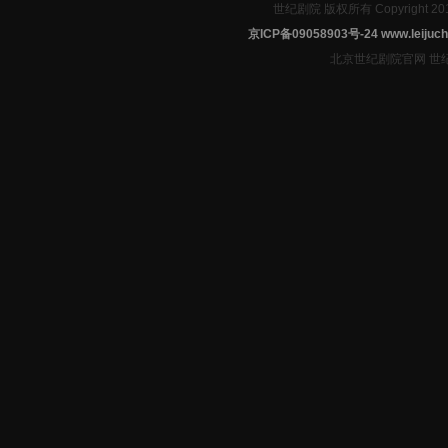
世纪剧院 版权所有 Copyright 2
京ICP备09058903号-24
www.leijuch
北京世纪剧院官网 世