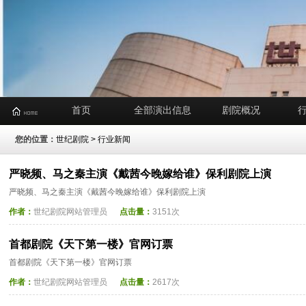
首页
全部演出信息
剧院概况
您的位置：
世纪剧院
>
行业新闻
严晓频、马之秦主演《戴茜今晚嫁给谁》保利剧院上演
严晓频、马之秦主演《戴茜今晚嫁给谁》保利剧院上演
作者：
世纪剧院网站管理员
点击量：
3151次
首都剧院《天下第一楼》官网订票
首都剧院《天下第一楼》官网订票
作者：
世纪剧院网站管理员
点击量：
2617次