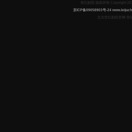
世纪剧院 版权所有 Copyright 2
京ICP备09058903号-24
www.leijuch
北京世纪剧院官网 世