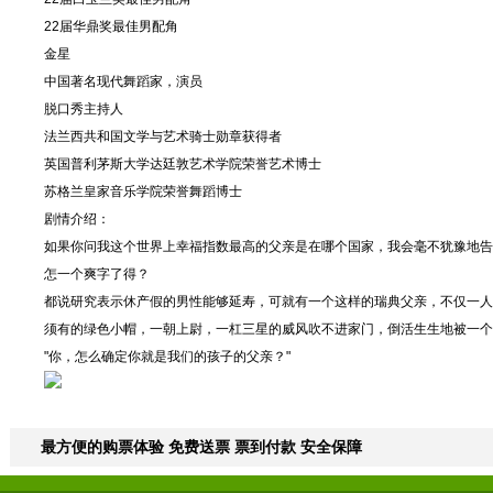
22届华鼎奖最佳男配角
金星
中国著名现代舞蹈家，演员
脱口秀主持人
法兰西共和国文学与艺术骑士勋章获得者
英国普利茅斯大学达廷敦艺术学院荣誉艺术博士
苏格兰皇家音乐学院荣誉舞蹈博士
剧情介绍：
如果你问我这个世界上幸福指数最高的父亲是在哪个国家，我会毫不犹豫地告诉
怎一个爽字了得？
都说研究表示休产假的男性能够延寿，可就有一个这样的瑞典父亲，不仅一人
须有的绿色小帽，一朝上尉，一杠三星的威风吹不进家门，倒活生生地被一个
"你，怎么确定你就是我们的孩子的父亲？"
最方便的购票体验 免费送票 票到付款 安全保障