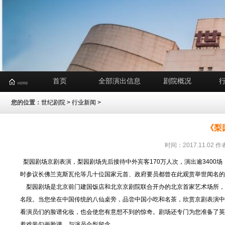
首页
全部演出信息
剧院概况
您的位置：
世纪剧院
>
行业新闻
>
《梨
时间：2017.11.0
梨园剧场京剧表演，梨园剧场先后接待中外宾客170万人次，演出逾3400
时参议长佛兰克斯瓦伦等几十位国家元首、政府要员都曾在此观赏举世闻名
梨园剧场是北京前门建国饭店和北京京剧院联合开办的北京首家艺术场所，能
名段。当您坐在中国传统的八仙桌旁，品尝中国小吃和名茶，欣赏京剧表演中
看演员们的脸谱化妆，也会使您有意想不到的惊奇。剧场还专门为您准备了英
着戏装勾画脸谱，与演员合影留念。