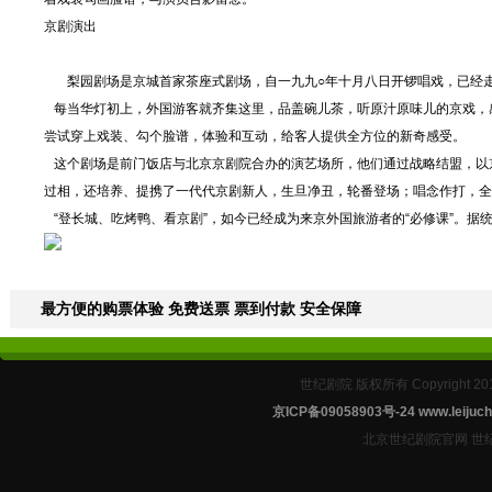
京剧演出
梨园剧场是京城首家茶座式剧场，自一九九○年十月八日开锣唱戏，已经走
每当华灯初上，外国游客就齐集这里，品盖碗儿茶，听原汁原味儿的京戏，感
尝试穿上戏装、勾个脸谱，体验和互动，给客人提供全方位的新奇感受。
这个剧场是前门饭店与北京京剧院合办的演艺场所，他们通过战略结盟，以
过相，还培养、提携了一代代京剧新人，生旦净丑，轮番登场；唱念作打，全
“登长城、吃烤鸭、看京剧”，如今已经成为来京外国旅游者的“必修课”。据
最方便的购票体验 免费送票 票到付款 安全保障
世纪剧院 版权所有 Copyright 2
京ICP备09058903号-24
www.leijuch
北京世纪剧院官网 世